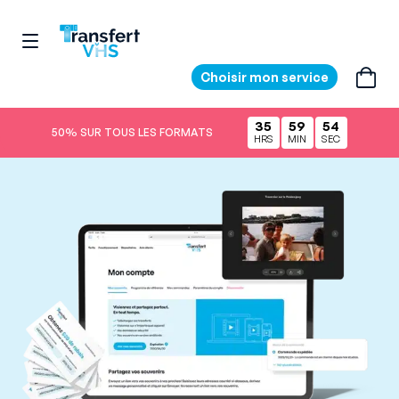
Choisir mon service
35
59
53
50% SUR TOUS LES FORMATS
HRS
MIN
SEC