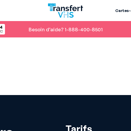
Cartes
4
Besoin d’aide? 1-888-400-8501
EC
Tarifs