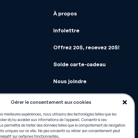
À propos
Infolettre
Offrez 20$, recevez 20$!
Solde carte-cadeau
Nous joindre
Gérer le consentement aux cookies
les meilleures expériences, nous utilisons des technologies telles que les
cker et/ou accéder aux informations de l'appareil. Consentir à ces
us permettra de traiter des données telles que le comportement de navigation
nts uniques sur ce site. Ne pas consentir ou retirer son consentement peut
négatif sur certaines fonctionnalités.