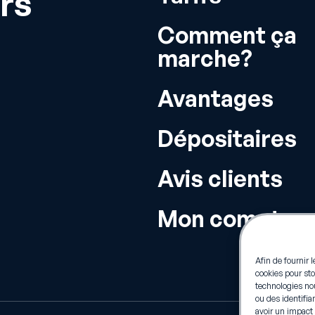
rs
Comment ça
marche?
Avantages
Dépositaires
Avis clients
Mon compte
Afin de fournir 
cookies pour sto
technologies no
ou des identifia
avoir un impact 