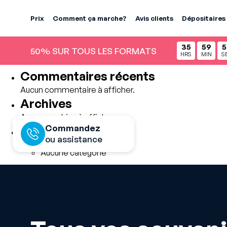
Rechercher
Prix
Comment ça marche?
Avis clients
Dépositaires
Rechercher
35
59
5
Articles récents
50% SUR TOUS LES FORMATS
HRS
MIN
S
Commentaires récents
Aucun commentaire à afficher.
Archives
Aucune archive à afficher.
Commandez
Catégories
ou assistance
Aucune catégorie